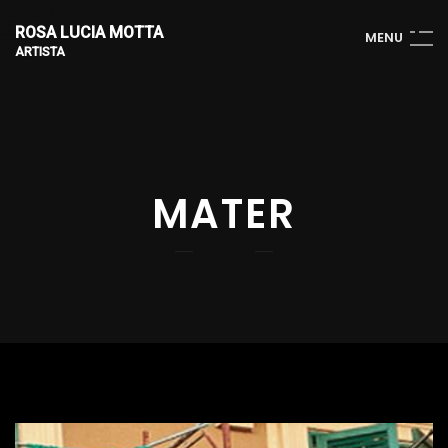
ROSA LUCIA MOTTA
M
E
N
U
ARTISTA
MATER